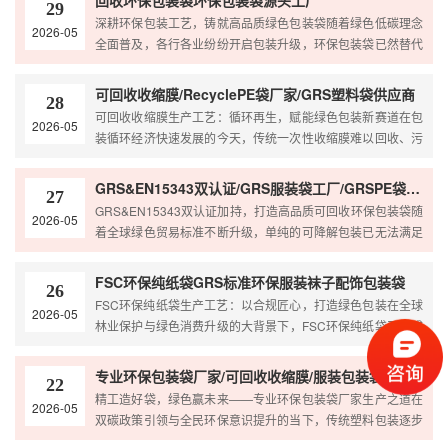
回收环保包装袋环保包装袋源头工厂
29
深耕环保包装工艺，铸就高品质绿色包装袋随着绿色低碳理念
2026-05
全面普及，各行各业纷纷开启包装升级，环保包装袋已然替代
传统塑料袋，成为市场主流选择。无论是商超购物、食品包
可回收收缩膜/RecyclePE袋厂家/GRS塑料袋供应商
28
可回收收缩膜生产工艺：循环再生，赋能绿色包装新赛道在包
2026-05
装循环经济快速发展的今天，传统一次性收缩膜难以回收、污
染量大的弊端日益凸显，可回收收缩膜凭借可循环再造、低
GRS&EN15343双认证/GRS服装袋工厂/GRSPE袋工厂
27
GRS&EN15343双认证加持，打造高品质可回收环保包装袋随
2026-05
着全球绿色贸易标准不断升级，单纯的可降解包装已无法满足
外贸出口、高端品牌的环保要求，搭载GRS与E
FSC环保纯纸袋GRS标准环保服装袜子配饰包装袋
26
FSC环保纯纸袋生产工艺：以合规匠心，打造绿色包装在全球
2026-05
林业保护与绿色消费升级的大背景下，FSC环保纯纸袋已然成
为零售、服装、食品、文创行业的优选包装。区别于普
专业环保包装袋厂家/可回收收缩膜/服装包装袋厂家
22
精工造好袋，绿色赢未来——专业环保包装袋厂家生产之道在
2026-05
双碳政策引领与全民环保意识提升的当下，传统塑料包装逐步
退出市场舞台，环保包装袋成为商超、生鲜、物流、食品行