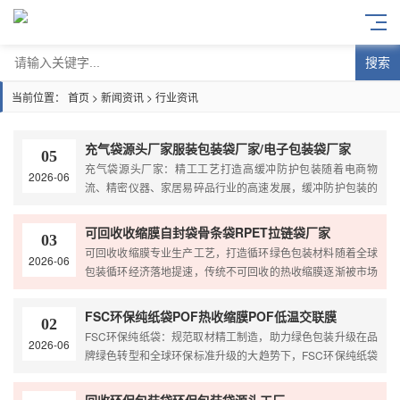
搜索
当前位置：
首页
>
新闻资讯
>
行业资讯
充气袋源头厂家服装包装袋厂家/电子包装袋厂家
05
充气袋源头厂家：精工工艺打造高缓冲防护包装随着电商物
2026-06
流、精密仪器、家居易碎品行业的高速发展，缓冲防护包装的
需求持续升级。充气袋作为新型轻量化防护包装，凭借防震抗
可回收收缩膜自封袋骨条袋RPET拉链袋厂家
03
可回收收缩膜专业生产工艺，打造循环绿色包装材料随着全球
2026-06
包装循环经济落地提速，传统不可回收的热收缩膜逐渐被市场
淘汰，可回收收缩膜凭借材质单一、收缩稳定、可循环再造
FSC环保纯纸袋POF热收缩膜POF低温交联膜
02
FSC环保纯纸袋：规范取材精工制造，助力绿色包装升级在品
2026-06
牌绿色转型和全球环保标准升级的大趋势下，FSC环保纯纸袋
已经成为服装、美妆、餐饮、文创和高端商超的主流包